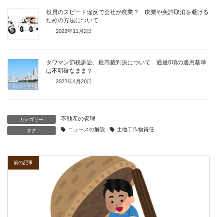
役員のスピード違反で会社が廃業？ 廃業や免許取消を避ける
ための方法について
2022年11月2日
タワマン節税訴訟、最高裁判決について 通達6項の適用基準
は不明確なまま？
2022年4月20日
不動産の管理
カテゴリー
ニュースの解説
土地工作物責任
タグ
前の記事