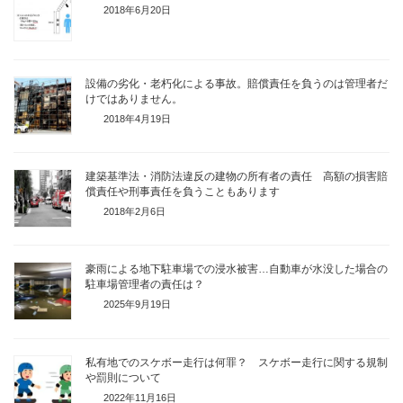
2018年6月20日
設備の劣化・老朽化による事故。賠償責任を負うのは管理者だ
けではありません。
2018年4月19日
建築基準法・消防法違反の建物の所有者の責任 高額の損害賠
償責任や刑事責任を負うこともあります
2018年2月6日
豪雨による地下駐車場での浸水被害…自動車が水没した場合の
駐車場管理者の責任は？
2025年9月19日
私有地でのスケボー走行は何罪？ スケボー走行に関する規制
や罰則について
2022年11月16日