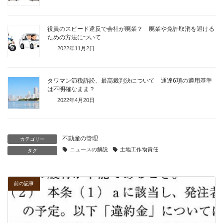
役員のスピード違反で会社が廃業？ 廃業や免許取消を避ける
ための方法について
2022年11月2日
タワマン節税訴訟、最高裁判決について 通達6項の適用基準
は不明確なまま？
2022年4月20日
不動産の管理
カテゴリー
ニュースの解説
土地工作物責任
タグ
前の記事