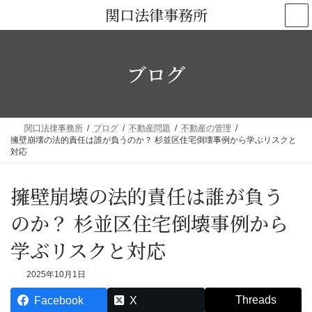
コ
ナ
関口法律事務所
ン
ビ
テ
ゲ
ン
ー
ブログ
ツ
シ
へ
ョ
ス
ン
キ
に
関口法律事務所
ブログ
不動産問題
不動産の管理
ッ
移
擁壁崩壊の法的責任は誰が負うのか？ 杉並区住宅倒壊事例から学ぶリスクと
対応
プ
動
擁壁崩壊の法的責任は誰が負う
のか？ 杉並区住宅倒壊事例から
学ぶリスクと対応
2025年10月1日
Threads
Facebook
X