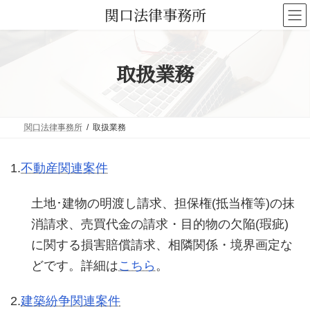
コ
ナ
関口法律事務所
ン
ビ
テ
ゲ
ン
ー
取扱業務
ツ
シ
へ
ョ
ス
ン
キ
に
関口法律事務所
取扱業務
ッ
移
プ
動
1.
不動産関連案件
土地･建物の明渡し請求、担保権(抵当権等)の抹
消請求、売買代金の請求・目的物の欠陥(瑕疵)
に関する損害賠償請求、相隣関係・境界画定な
どです。詳細は
こちら
。
2.
建築紛争関連案件