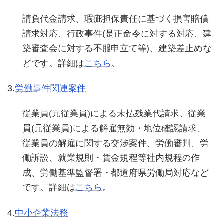
請負代金請求、瑕疵担保責任に基づく損害賠償
請求対応、行政事件(是正命令に対する対応、建
築審査会に対する不服申立て等)、建築差止めな
どです。詳細は
こちら
。
3.
労働事件関連案件
従業員(元従業員)による未払残業代請求、従業
員(元従業員)による解雇無効・地位確認請求、
従業員の解雇に関する交渉案件、労働審判、労
働訴訟、就業規則・賃金規程等社内規程の作
成、労働基準監督署・都道府県労働局対応など
です。詳細は
こちら
。
4.
中小企業法務