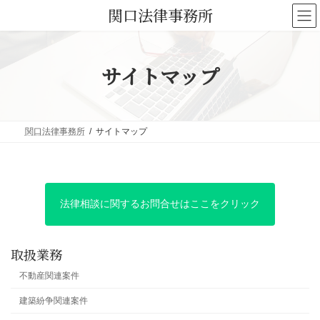
コ
ナ
関口法律事務所
ン
ビ
テ
ゲ
ン
ー
サイトマップ
ツ
シ
へ
ョ
ス
ン
キ
に
関口法律事務所
サイトマップ
ッ
移
プ
動
法律相談に関するお問合せはここをクリック
取扱業務
不動産関連案件
建築紛争関連案件