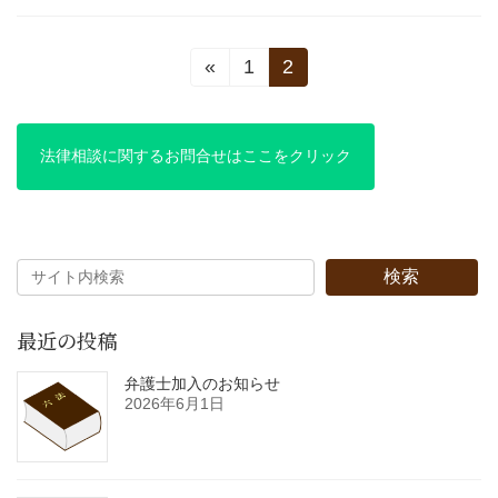
投
«
1
2
固
固
稿
定
定
ペ
ペ
の
ー
ー
法律相談に関するお問合せはここをクリック
ペ
ジ
ジ
ー
ジ
検索
送
り
最近の投稿
弁護士加入のお知らせ
2026年6月1日