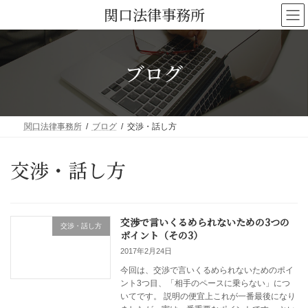
コ
ナ
関口法律事務所
ン
ビ
テ
ゲ
ン
ー
ブログ
ツ
シ
へ
ョ
ス
ン
キ
に
関口法律事務所
ブログ
交渉・話し方
ッ
移
プ
動
交渉・話し方
交渉で言いくるめられないための3つの
交渉・話し方
ポイント（その3）
2017年2月24日
今回は、交渉で言いくるめられないためのポイ
ント3つ目、「相手のペースに乗らない」につ
いてです。 説明の便宜上これが一番最後になり