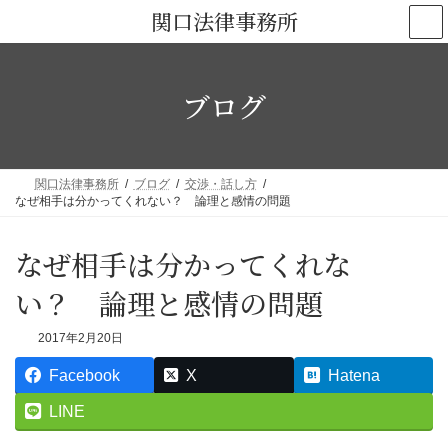
コ
ナ
関口法律事務所
ン
ビ
テ
ゲ
ン
ー
ブログ
ツ
シ
へ
ョ
ス
ン
キ
に
関口法律事務所
ブログ
交渉・話し方
ッ
移
なぜ相手は分かってくれない？ 論理と感情の問題
プ
動
なぜ相手は分かってくれな
い？ 論理と感情の問題
2017年2月20日
Facebook
X
Hatena
LINE