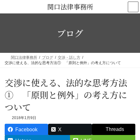
コ
ナ
関口法律事務所
ン
ビ
テ
ゲ
ン
ー
ブログ
ツ
シ
へ
ョ
ス
ン
キ
に
関口法律事務所
ブログ
交渉・話し方
ッ
移
交渉に使える、法的な思考方法① 「原則と例外」の考え方について
プ
動
交渉に使える、法的な思考方法
① 「原則と例外」の考え方に
ついて
2018年1月9日
Threads
Facebook
X