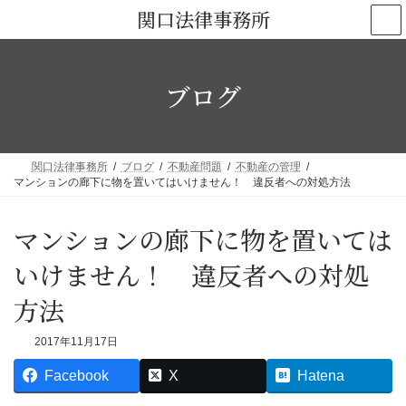
コ
ナ
関口法律事務所
ン
ビ
テ
ゲ
ン
ー
ブログ
ツ
シ
へ
ョ
ス
ン
キ
に
関口法律事務所
ブログ
不動産問題
不動産の管理
ッ
移
マンションの廊下に物を置いてはいけません！ 違反者への対処方法
プ
動
マンションの廊下に物を置いては
いけません！ 違反者への対処
方法
2017年11月17日
Facebook
X
Hatena