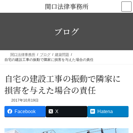
コ
ナ
関口法律事務所
ン
ビ
テ
ゲ
ン
ー
ブログ
ツ
シ
へ
ョ
ス
ン
キ
に
関口法律事務所
ブログ
建築問題
ッ
移
自宅の建設工事の振動で隣家に損害を与えた場合の責任
プ
動
自宅の建設工事の振動で隣家に
損害を与えた場合の責任
2017年10月19日
Facebook
X
Hatena