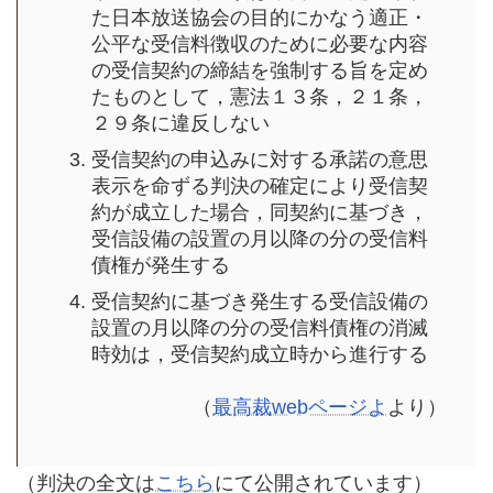
た日本放送協会の目的にかなう適正・
公平な受信料徴収のために必要な内容
の受信契約の締結を強制する旨を定め
たものとして，憲法１３条，２１条，
２９条に違反しない
受信契約の申込みに対する承諾の意思
表示を命ずる判決の確定により受信契
約が成立した場合，同契約に基づき，
受信設備の設置の月以降の分の受信料
債権が発生する
受信契約に基づき発生する受信設備の
設置の月以降の分の受信料債権の消滅
時効は，受信契約成立時から進行する
（
最高裁webページよ
より
）
（判決の全文は
こちら
にて公開されています）