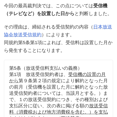
今回の最高裁判決では、この点については
受信機
（テレビなど）を設置した日から
と判断しました。
その理由は、締結される受信契約の内容（
日本放送
協会放送受信規約
）によります。
同規約第5条第1項によれば、受信料は設置した月か
ら発生することになります。
第5条（放送受信料支払いの義務）
第1項 放送受信契約者は、
受信機の設置の月
から
第９条第２項の規定により解約となった月
の前月（受信機を設置した月に解約となった放
送受信契約者については、当該月とする。）ま
で、１の放送受信契約につき、その種別および
支払区分に従い、次の表に掲げる額の
放送受信
料（消費税および地方消費税を含む。）を支払