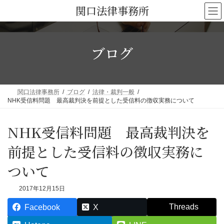
コ
ナ
関口法律事務所
ン
ビ
テ
ゲ
ン
ー
ブログ
ツ
シ
へ
ョ
ス
ン
キ
に
関口法律事務所
ブログ
法律・裁判一般
ッ
移
NHK受信料問題 最高裁判決を前提とした受信料の徴収実務について
プ
動
NHK受信料問題 最高裁判決を
前提とした受信料の徴収実務に
ついて
2017年12月15日
Threads
Facebook
X