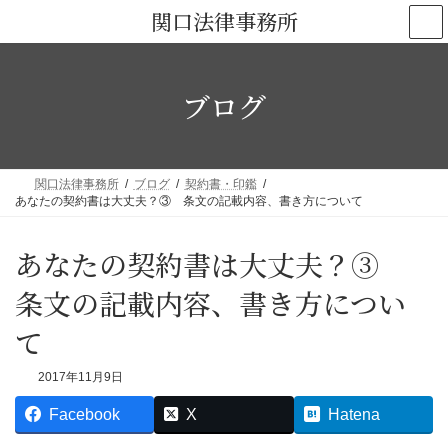
コ
ナ
関口法律事務所
ン
ビ
テ
ゲ
ン
ー
ブログ
ツ
シ
へ
ョ
ス
ン
キ
に
関口法律事務所
ブログ
契約書・印鑑
ッ
移
あなたの契約書は大丈夫？③ 条文の記載内容、書き方について
プ
動
あなたの契約書は大丈夫？③
条文の記載内容、書き方につい
て
2017年11月9日
Facebook
X
Hatena