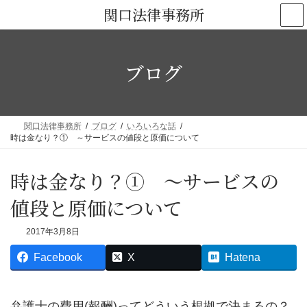
コ
ナ
関口法律事務所
ン
ビ
テ
ゲ
ン
ー
ブログ
ツ
シ
へ
ョ
ス
ン
キ
に
関口法律事務所
ブログ
いろいろな話
ッ
移
時は金なり？① ～サービスの値段と原価について
プ
動
時は金なり？① ～サービスの
値段と原価について
2017年3月8日
Facebook
X
Hatena
弁護士の費用(報酬)ってどういう根拠で決まるの？